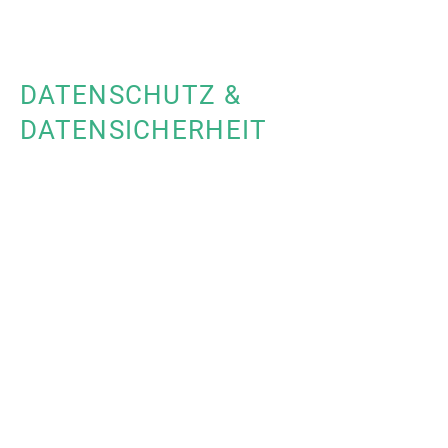
DATENSCHUTZ &
DATENSICHERHEIT
Die Sicherheit Ihrer Daten und
Systeme hat oberste Priorität.
Unsere IT-Infrastrukturservices
umfassen umfassende
Sicherheitsmaßnahmen, um Ihre
Daten vor Bedrohungen zu