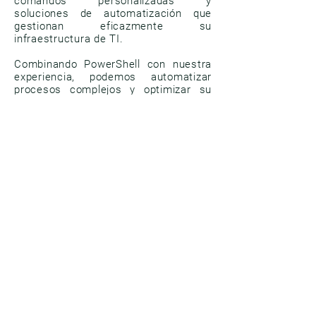
comandos personalizadas y
soluciones de automatización que
gestionan eficazmente su
infraestructura de TI.
Combinando PowerShell con nuestra
experiencia, podemos automatizar
procesos complejos y optimizar su
gestión de TI.
Su visión,
nuestra
realización
Nuestra filosofía de desarrollo se
centra en su visión. Trabajamos en
estrecha colaboración con usted para
comprender sus necesidades y
desarrollar soluciones innovadoras
que respalden sus objetivos
empresariales. Nuestro enfoque es
ágil y flexible para garantizar que
podemos responder a los cambios al
tiempo que ofrecemos resultados de
alta calidad.