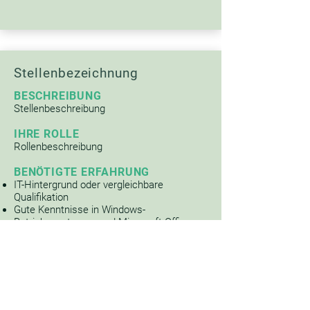
Stellenbezeichnung
BESCHREIBUNG
Stellenbeschreibung
IHRE ROLLE
Rollenbeschreibung
BENÖTIGTE ERFAHRUNG
IT-Hintergrund oder vergleichbare
Qualifikation
Gute Kenntnisse in Windows-
Betriebssystemen und Microsoft Office
BEVORZUGTE ERFAHRUNG
Erfahrung im technischen Support
Kenntnisse in Netzwerktechnologien
Zertifizierungen im IT-Ber
eich
Bewerben